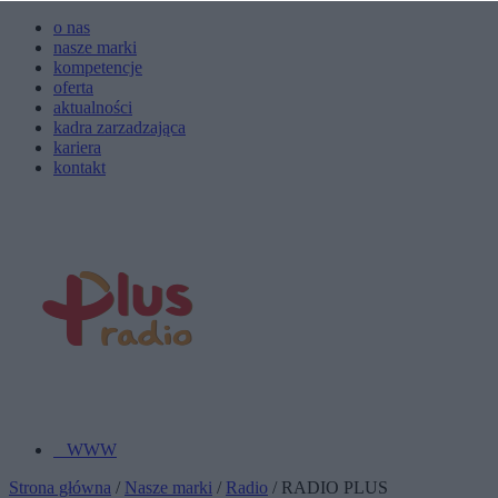
o nas
nasze marki
kompetencje
oferta
aktualności
kadra zarzadzająca
kariera
kontakt
WWW
Strona główna
/
Nasze marki
/
Radio
/ RADIO PLUS