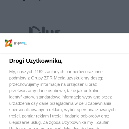
Drogi Użytkowniku,
Internet
My, naszych 1162 zaufanych partnerów oraz inne
Kontakt
podmioty z Grupy ZPR Media uzyskujemy dostęp i
przechowujemy informacje na urządzeniu oraz
Redakcja:
przetwarzamy dane osobowe, takie jak unikalne
Radio PLUS
identyfikatory, standardowe informacje wysyłane przez
ul. Jubilerska 10
04-190 Warszawa
urządzenie czy dane przeglądania w celu zapewniania
tel. +48 22 516 47 78
spersonalizowanych reklam, wybór spersonalizowanych
redakcja@radio-plus.pl
treści, pomiar reklam i treści, badanie odbiorców oraz
ulepszanie usług. Za zgodą Użytkownika my i Zaufani
Biuro Reklamy:
Time SA
Partnerzy możemy używać dokładnych danych