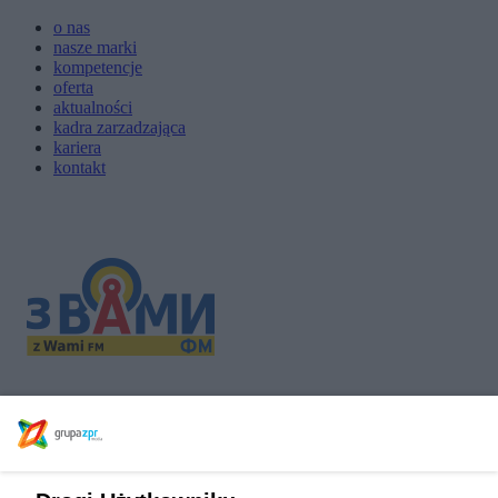
o nas
nasze marki
kompetencje
oferta
aktualności
kadra zarzadzająca
kariera
kontakt
WWW
Strona główna
/
Nasze marki
/
Internet
/ Z Wami