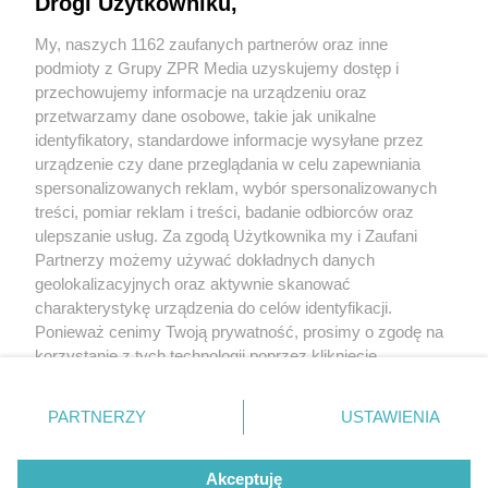
Drogi Użytkowniku,
Informacje
My, naszych 1162 zaufanych partnerów oraz inne
podmioty z Grupy ZPR Media uzyskujemy dostęp i
Z Wami FM to radio realizowane w całości w języku ukraińskim.
przechowujemy informacje na urządzeniu oraz
Działalność rozpoczęło jako radio internetowe na początku kwietnia
przetwarzamy dane osobowe, takie jak unikalne
2022 r. W ramówce Z Wami FM są m.in. serwisy informacyjne,
identyfikatory, standardowe informacje wysyłane przez
wywiady oraz poradniki dla Ukraińców, którzy przybyli do Polski.
W oprawie muzycznej stacji znajdują się najpopularniejsze
urządzenie czy dane przeglądania w celu zapewniania
ukraińskie piosenki.
spersonalizowanych reklam, wybór spersonalizowanych
treści, pomiar reklam i treści, badanie odbiorców oraz
Radia można słuchać przez stronę
https://zwamifm.pl/
ulepszanie usług. Za zgodą Użytkownika my i Zaufani
Partnerzy możemy używać dokładnych danych
geolokalizacyjnych oraz aktywnie skanować
Kontakt
charakterystykę urządzenia do celów identyfikacji.
Ponieważ cenimy Twoją prywatność, prosimy o zgodę na
Z Wami FM
korzystanie z tych technologii poprzez kliknięcie
ul. Jubilerska 10
„Akceptuję”. Zgoda jest dobrowolna i zawsze możesz ją
04-190 Warszawa
zmienić/wycofać klikając przycisk ustawień prywatności
tel. +48 22 590 50 01
PARTNERZY
USTAWIENIA
zwamifm@grupazpr.pl
znajdujący się w lewym dolnym rogu strony
. Niektóre
rodzaje przetwarzania danych nie wymagają zgody
Leaflet
| ©
OpenStreetMap
contributors
Akceptuję
użytkownika, ale masz prawo sprzeciwić się takiemu