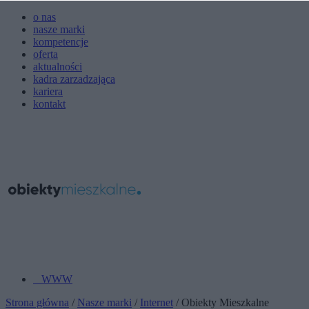
o nas
nasze marki
kompetencje
oferta
aktualności
kadra zarzadzająca
kariera
kontakt
WWW
Strona główna
/
Nasze marki
/
Internet
/ Obiekty Mieszkalne