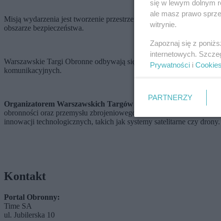
się w lewym dolnym r
ale masz prawo sprzec
Misją wydarzenia jest tworzenie przestrzeni wymiany wiedzy, preze
witrynie.
obszarze bezpieczeństwa.
Zapoznaj się z poniż
internetowych. Szcze
Warszawskie Targi Obronne odbywają się w nowoczesnym centrum
Prywatności
i
Cookie
komunikacyjnych.
PARTNERZY
Organizatorem Warszawskich Targów Obronnych jest Portal O
obronności oraz przemysłu zbrojeniowego. Serwis oferuje analizy, akt
innowacji technologicznych, takich jak systemy satelitarne czy drony.
Kontakt
Portal Obronny:
Time SA
ul. Jubilerska 10