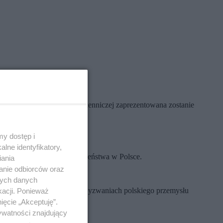
twa. W przestrzeni wystawienniczej zaprezentowana zostanie
y dostęp i
lne identyfikatory,
 na rozwój sektora bezpieczeństwa w Polsce.
iania
anie odbiorców oraz
nych danych
ywatnego będą dyskutować o wyzwaniach polskiego przemysłu
kacji. Ponieważ
ięcie „Akceptuję”.
ywatności znajdujący