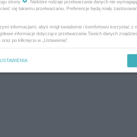
ogu strony
. Niektóre rodzaje przetwarzania danych nie wymagaj
iwić się takiemu przetwarzaniu. Preferencje będą miały zastosowanie
ntacji innowacyjnych rozwiązań oraz wspieranie współpracy, która poz
szymi informacjami, abyś mógł świadomie i komfortowo korzystać z
gółowe informacje dotyczące przetwarzania Twoich danych znajdzi
 wystawienniczym
EXPO XXI, ul. Ignacego Prądzyńskiego 12/14 w
s
oraz po kliknięciu w „Ustawienia”.
USTAWIENIA
bronny
(
www.portalobronny.pl
), należąca do Grupy ZPR Media platfo
ualności i raporty dotyczące współczesnych konfliktów zbrojnych, polit