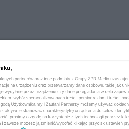
 poświęcone bezpieczeństwu, obronności i budowaniu odporności pańs
ych podnoszeniu kompetencji
niku,
spotkania użytkowników z producentami i dystrybutorami.
fanych partnerów oraz inne podmioty z Grupy ZPR Media uzyskujem
cje na urządzeniu oraz przetwarzamy dane osobowe, takie jak unika
wymiany doświadczeń i prezentacji projektów, które mają realny wpływ
je wysyłane przez urządzenie czy dane przeglądania w celu zapewn
klam, wybór spersonalizowanych treści, pomiar reklam i treści, bad
 zgodą Użytkownika my i Zaufani Partnerzy możemy używać dokład
erci, przedstawiciele administracji, służb mundurowych i sektora pr
az aktywnie skanować charakterystykę urządzenia do celów identyfi
ztałtowaniu postaw proobronnych
ść, prosimy o zgodę na korzystanie z tych technologii poprzez klikn
a i zawsze możesz ją zmienić/wycofać klikając przycisk ustawień pr