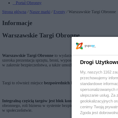
Portal Obronny
Strona główna
/
Nasze marki
/
Eventy
/ Warszawskie Targi Obronne
Informacje
Warszawskie Targi Obronne
Warszawskie Targi Obronne
to wydarzenie targowo-konferencyjne
szeroka prezentacja sprzętu, broni, wyposażenia i rozwiązań służąc
Drogi Użytkow
w zakresie bezpieczeństwa, a także umożliwione będą bezpośrednie 
My, naszych 1162 zau
przechowujemy informa
Targi to również miejsce
bezpośrednich kontaktów biznesowych
, 
standardowe informac
spersonalizowanych re
ulepszanie usług. Za
Integralną częścią targów jest blok konferencyjny
, w którym eksp
geolokalizacyjnych or
obronnego, roli biznesu w systemie bezpieczeństwa państwa oraz ks
cenimy Twoją prywatno
w społeczeństwie.
Zgoda jest dobrowoln