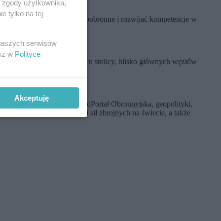
ą zgody użytkownika,
 tylko na tej
wala kształtować postawy proobronne i rozwijać kompetencje w
 naszych serwisów
esz w
Polityce
 Warszawie
– w samym sercu stolicy, blisko głównych węzłów
Akceptuję
rma poświęcona tematyce woPortal Obronnyjska, geopolityki,
yki obronnej i modernizacji sił zbrojnych na świecie, a także